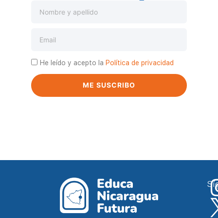
He leído y acepto la
Política de privacidad
ME SUSCRIBO
Sí