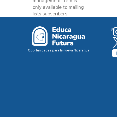
management form is
only available to mailing
lists subscribers.
Sí
Oportunidades para la nueva Nicaragua